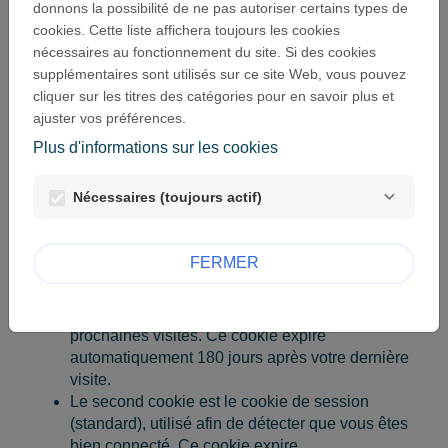
donnons la possibilité de ne pas autoriser certains types de
Fondation des solidarités urbaines utilise des cookies
cookies. Cette liste affichera toujours les cookies
afin de connaître les préférences des visiteurs et
nécessaires au fonctionnement du site. Si des cookies
d'optimiser la présentation de ce site. Les cookies sont
supplémentaires sont utilisés sur ce site Web, vous pouvez
de petits fichiers déposés sur votre disque dur. Ils
cliquer sur les titres des catégories pour en savoir plus et
facilitent la navigation et permettent de rendre un site
ajuster vos préférences.
très convivial. Les cookies peuvent être utilisés afin de
Plus d'informations sur les cookies
vérifier si votre ordinateur a déjà été connecté à nos
pages. Seul le cookie enregistré sur votre ordinateur
est identifié.
Nécessaires (toujours actif)
Nous utilisons 2 cookies :
FERMER
Le premier pour stocker votre langue de
préférence afin de vous montrer ce site
directement dans la bonne langue lors de vos
prochaines visites. Ce cookie expire
automatiquement 180 jours après votre dernière
visite.
Le second cookie est le cookie de session
(standard), utilisé afin de détecter que vous êtes
bien connecté. Ce cookie expire